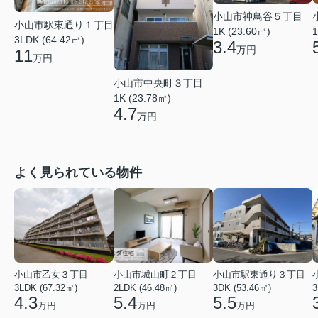
小山市神鳥谷５丁目
小山市駅東通り１丁目
1
1K (23.60㎡)
3LDK (64.42㎡)
3.4
万円
11
万円
小山市中央町３丁目
1K (23.78㎡)
4.7
万円
よく見られている物件
小山市乙女３丁目
小山市城山町２丁目
小山市駅東通り３丁目
3LDK (67.32㎡)
2LDK (46.48㎡)
3DK (53.46㎡)
3
4.3
5.4
5.5
万円
万円
万円