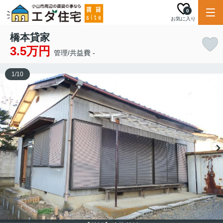
0
お気に入り
橋本貸家
3.5万円
管理/共益費 -
1
/
10