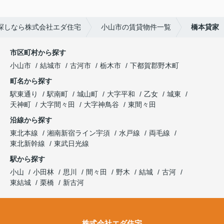
探しなら株式会社エダ住宅
小山市の賃貸物件一覧
橋本貸家
市区町村から探す
小山市
結城市
古河市
栃木市
下都賀郡野木町
町名から探す
駅東通り
駅南町
城山町
大字平和
乙女
城東
天神町
大字間々田
大字神鳥谷
東間々田
沿線から探す
東北本線
湘南新宿ライン宇須
水戸線
両毛線
東北新幹線
東武日光線
駅から探す
小山
小田林
思川
間々田
野木
結城
古河
東結城
栗橋
新古河
株式会社エダ住宅