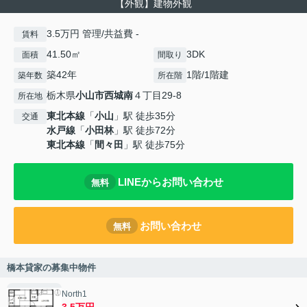
【外観】建物外観
3.5万円 管理/共益費 -
賃料
41.50㎡
3DK
面積
間取り
築42年
1階/1階建
築年数
所在階
栃木県
小山市
西城南
４丁目29-8
所在地
東北本線
「
小山
」駅 徒歩35分
交通
水戸線
「
小田林
」駅 徒歩72分
東北本線
「
間々田
」駅 徒歩75分
LINEからお問い合わせ
無料
お問い合わせ
無料
橋本貸家の募集中物件
North1
3.5万円