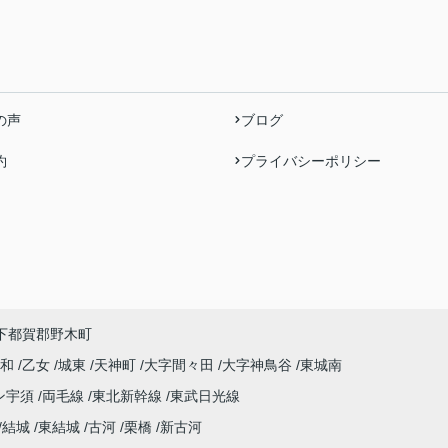
の声
ブログ
約
プライバシーポリシー
下都賀郡野木町
平和
乙女
城東
天神町
大字間々田
大字神鳥谷
東城南
ン宇須
両毛線
東北新幹線
東武日光線
結城
東結城
古河
栗橋
新古河