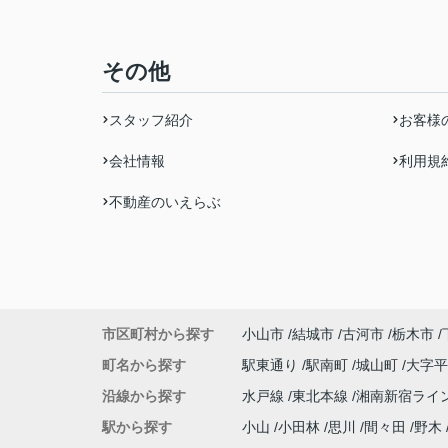
その他
スタッフ紹介
お客様
会社情報
利用規
不動産のいえらぶ
市区町村から探す
小山市
結城市
古河市
栃木市
町名から探す
駅東通り
駅南町
城山町
大字
沿線から探す
水戸線
東北本線
湘南新宿ライ
駅から探す
小山
小田林
思川
間々田
野木