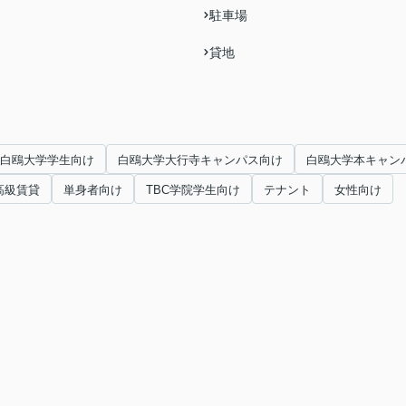
駐車場
貸地
白鴎大学学生向け
白鴎大学大行寺キャンパス向け
白鴎大学本キャン
高級賃貸
単身者向け
TBC学院学生向け
テナント
女性向け