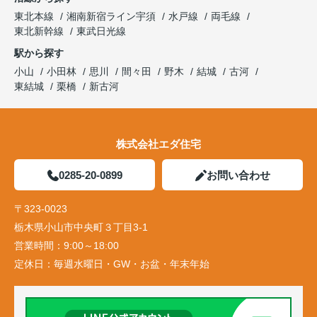
東北本線
湘南新宿ライン宇須
水戸線
両毛線
東北新幹線
東武日光線
駅から探す
小山
小田林
思川
間々田
野木
結城
古河
東結城
栗橋
新古河
株式会社エダ住宅
0285-20-0899
お問い合わせ
〒323-0023
栃木県小山市中央町３丁目3-1
営業時間：
9:00～18:00
定休日：
毎週水曜日・GW・お盆・年末年始