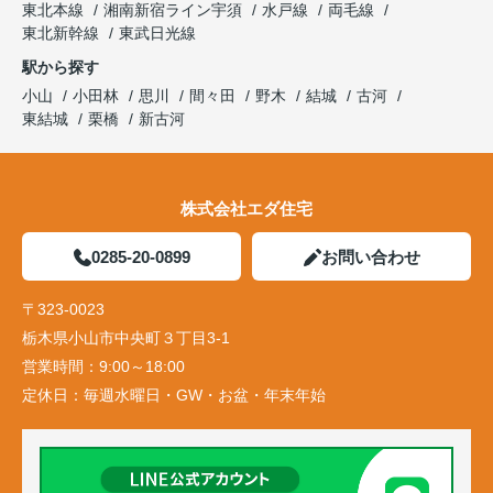
東北本線
湘南新宿ライン宇須
水戸線
両毛線
東北新幹線
東武日光線
駅から探す
小山
小田林
思川
間々田
野木
結城
古河
東結城
栗橋
新古河
株式会社エダ住宅
0285-20-0899
お問い合わせ
〒323-0023
栃木県小山市中央町３丁目3-1
営業時間：
9:00～18:00
定休日：
毎週水曜日・GW・お盆・年末年始