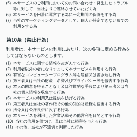
(5) 本サービスのご利用においてのお問い合わせ・発生したトラブル
等に対して、当社よりご連絡させていただく為
(6) 本サービスを円滑に運営する為に一定期間の保管をする為
(7) 当社のマーケティングデータとして、個人が特定できない形での
利用をする為
第10条（禁止行為）
利用者は、本サービスの利用にあたり、次の各項に定める行為を
してはならないものとします。
(1) 本サービスに関する情報を改ざんする行為
(2) 利用者以外の者になりすまして本サービスを利用する行為
(3) 有害なコンピュータープログラム等を送信又は書き込む行為
(4) 第三者又は当社の財産、名誉及びプライバシー等を侵害する行為
(5) 本人の同意を得ることなく又は詐欺的な手段により第三者又は当
社の個人情報を収集する行為
(6) 本サービスの利用又は提供を妨げる行為
(7) 第三者又は当社の著作権その他の知的財産権を侵害する行為
(8) 法令又は公序良俗に反する行為
(9) 本サービスを利用した営業活動その他営利を目的とする行為
(10) 当社の信用を傷つけ、又は当社に損害を与える行為
(11) その他、当社が不適切と判断した行為