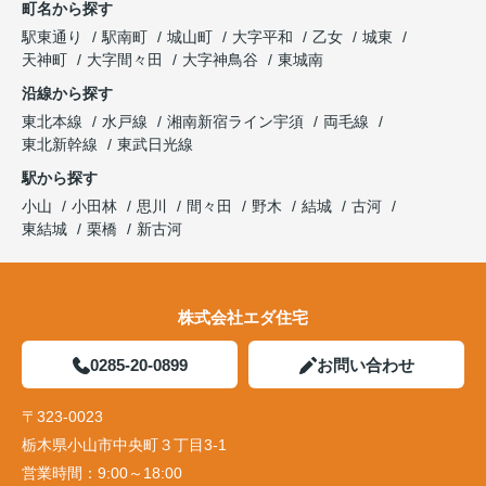
町名から探す
駅東通り
駅南町
城山町
大字平和
乙女
城東
天神町
大字間々田
大字神鳥谷
東城南
沿線から探す
東北本線
水戸線
湘南新宿ライン宇須
両毛線
東北新幹線
東武日光線
駅から探す
小山
小田林
思川
間々田
野木
結城
古河
東結城
栗橋
新古河
株式会社エダ住宅
0285-20-0899
お問い合わせ
〒323-0023
栃木県小山市中央町３丁目3-1
営業時間：
9:00～18:00