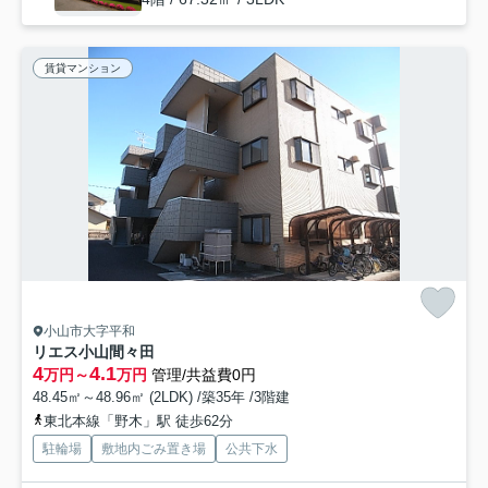
賃貸マンション
小山市大字平和
リエス小山間々田
4
4.1
万円～
万円
管理/共益費0円
48.45㎡～48.96㎡ (2LDK) /築35年 /3階建
東北本線「野木」駅 徒歩62分
駐輪場
敷地内ごみ置き場
公共下水