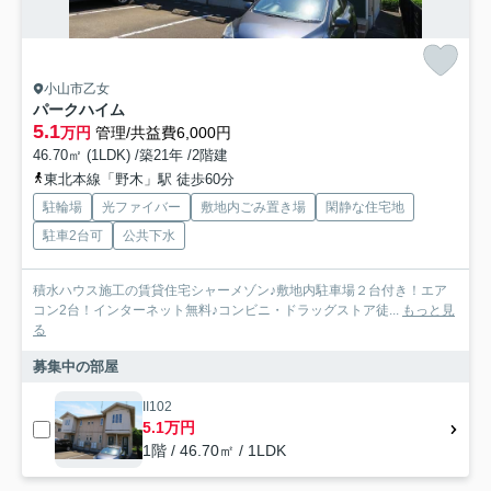
小山市乙女
パークハイム
5.1
万円
管理/共益費6,000円
46.70㎡ (1LDK) /築21年 /2階建
東北本線「野木」駅 徒歩60分
駐輪場
光ファイバー
敷地内ごみ置き場
閑静な住宅地
駐車2台可
公共下水
積水ハウス施工の賃貸住宅シャーメゾン♪敷地内駐車場２台付き！エア
コン2台！インターネット無料♪コンビニ・ドラッグストア徒...
もっと見
る
募集中の部屋
II102
5.1万円
1階 / 46.70㎡ / 1LDK