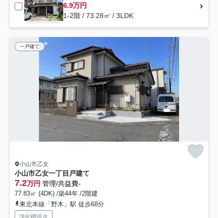
6.9万円
1-2階 / 73.28㎡ / 3LDK
一戸建て
小山市乙女
小山市乙女一丁目戸建て
7.2
万円
管理/共益費-
77.83㎡ (4DK) /築44年 /2階建
東北本線「野木」駅 徒歩68分
浄化槽排水