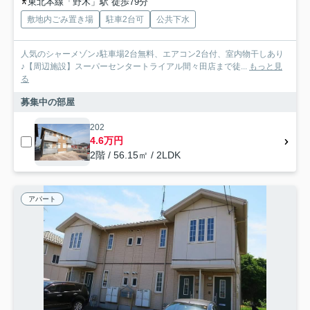
東北本線「野木」駅 徒歩79分
敷地内ごみ置き場
駐車2台可
公共下水
人気のシャーメゾン♪駐車場2台無料、エアコン2台付、室内物干しあり
♪【周辺施設】スーパーセンタートライアル間々田店まで徒...
もっと見
る
募集中の部屋
202
4.6万円
2階 / 56.15㎡ / 2LDK
アパート