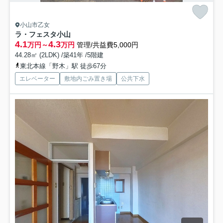
小山市乙女
ラ・フェスタ小山
4.1
4.3
万円～
万円
管理/共益費5,000円
44.28㎡ (2LDK) /築41年 /5階建
東北本線「野木」駅 徒歩67分
エレベーター
敷地内ごみ置き場
公共下水