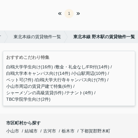
1
す
東北本線の賃貸物件一覧
東北本線 野木駅の賃貸物件一覧
おすすめこだわり特集
白鴎大学学生向け(16件)
敷金・礼金なし/FR付(14件)
白鴎大学本キャンパス向け(14件)
小山駅周辺(10件)
ペット可(7件)
白鴎大学大行寺キャンパス向け(7件)
小山市周辺の賃貸戸建て特集(6件)
シャーメゾンの高級賃貸(5件)
テナント(4件)
TBC学院学生向け(2件)
市区町村から探す
小山市
結城市
古河市
栃木市
下都賀郡野木町