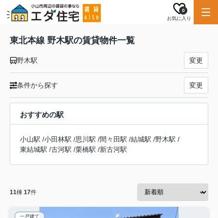
0
お気に入り
東北本線 野木駅の賃貸物件一覧
野木駅
変更
条件から探す
変更
おすすめの駅
小山駅
/
小田林駅
/
思川駅
/
間々田駅
/
結城駅
/
野木駅
/
東結城駅
/
古河駅
/
栗橋駅
/
新古河駅
11
棟
17
件
一戸建て