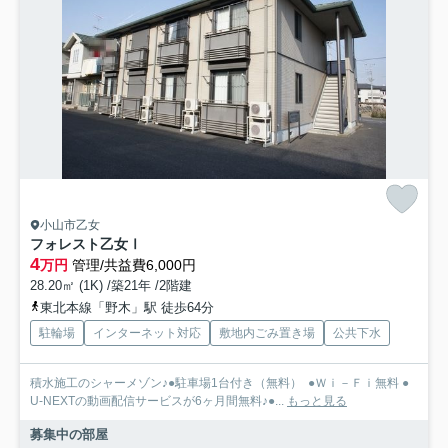
小山市乙女
フォレスト乙女Ⅰ
4
万円
管理/共益費6,000円
28.20㎡ (1K) /築21年 /2階建
東北本線「野木」駅 徒歩64分
駐輪場
インターネット対応
敷地内ごみ置き場
公共下水
積水施工のシャーメゾン♪●駐車場1台付き（無料） ●Ｗｉ－Ｆｉ無料 ●
U-NEXTの動画配信サービスが6ヶ月間無料♪●...
もっと見る
募集中の部屋