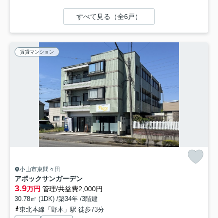
すべて見る（全6戸）
賃貸マンション
小山市東間々田
アポックサンガーデン
3.9
万円
管理/共益費2,000円
30.78㎡ (1DK) /築34年 /3階建
東北本線「野木」駅 徒歩73分