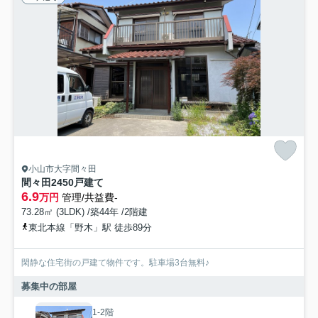
小山市大字間々田
間々田2450戸建て
6.9
万円
管理/共益費-
73.28㎡ (3LDK) /築44年 /2階建
東北本線「野木」駅 徒歩89分
閑静な住宅街の戸建て物件です。駐車場3台無料♪
募集中の部屋
1-2階