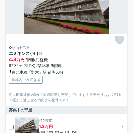
小山市乙女
エミネンス小山Ⅲ
4.3
万円
管理/共益費-
67.32㎡ (3LDK) /築45年 /5階建
東北本線「野木」駅 徒歩53分
敷地内ごみ置き場
間々田駅徒歩約3分！周辺環境も充実しています！日当たりもよく明る
く暖かく過ごせる南向きの物件です！
募集中の部屋
412号室
4.3万円
4階 / 67.32㎡ / 3LDK