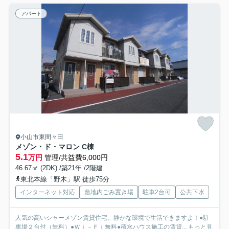
アパート
小山市東間々田
メゾン・ド・マロン C棟
5.1
万円
管理/共益費6,000円
46.67㎡ (2DK) /築21年 /2階建
東北本線「野木」駅 徒歩75分
インターネット対応
敷地内ごみ置き場
駐車2台可
公共下水
人気の高いシャーメゾン賃貸住宅。静かな環境で生活できますよ！●駐
車場２台付（無料）●Ｗｉ－Ｆｉ無料●積水ハウス施工の賃貸...
もっと見