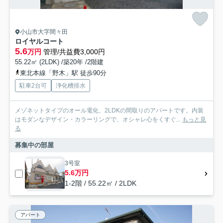
小山市大字間々田
ロイヤルコート
5.6
万円
管理/共益費3,000円
55.22㎡ (2LDK) /築20年 /2階建
東北本線「野木」駅 徒歩90分
駐車2台可
浄化槽排水
メゾネットタイプのオール電化、2LDKの間取りのアパートです。内装
はモダンなデザイン・カラーリングで、オシャレ心をくすぐ...
もっと見
る
募集中の部屋
3号室
5.6万円
1-2階 / 55.22㎡ / 2LDK
アパート