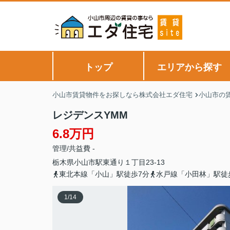
トップ
エリアから探す
小山市賃貸物件をお探しなら株式会社エダ住宅
小山市の
レジデンスYMM
6.8万円
管理/共益費 -
栃木県
小山市
駅東通り
１丁目23-13
東北本線「小山」駅徒歩7分
水戸線「小田林」駅徒
1
/
14