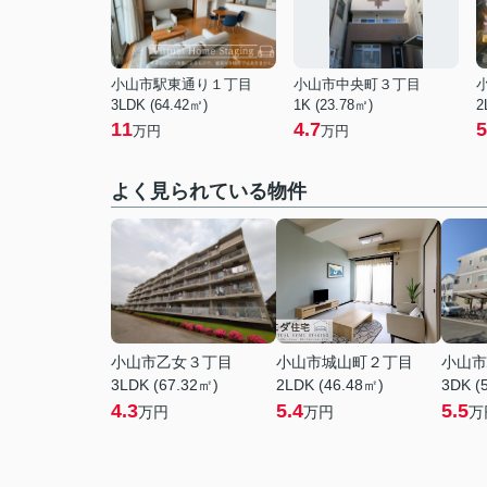
小山市駅東通り１丁目
小山市中央町３丁目
3LDK (64.42㎡)
1K (23.78㎡)
2
11
4.7
5
万円
万円
よく見られている物件
小山市乙女３丁目
小山市城山町２丁目
小山市
3LDK (67.32㎡)
2LDK (46.48㎡)
3DK (
4.3
5.4
5.5
万円
万円
万