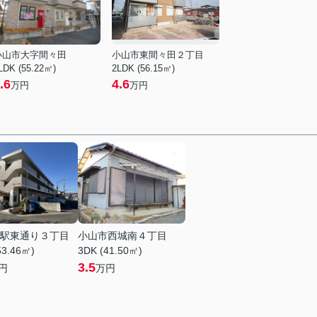
小山市大字間々田
小山市東間々田２丁目
LDK (55.22㎡)
2LDK (56.15㎡)
.6
4.6
万円
万円
駅東通り３丁目
小山市西城南４丁目
53.46㎡)
3DK (41.50㎡)
3.5
円
万円