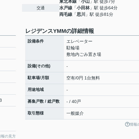
東北本線
「
小山
」駅 徒歩7分
水戸線
「
小田林
」駅 徒歩64分
交通
両毛線
「
思川
」駅 徒歩81分
レジデンスYMMの詳細情報
設備条件
エレベーター
駐輪場
敷地内ごみ置き場
設備(その他)
-
駐車場/月額
空有/0円 1台無料
用途地域
-
3
募集戸数 / 総戸数
- / 40戸
取引態様
一般媒介
情報
情報の見方