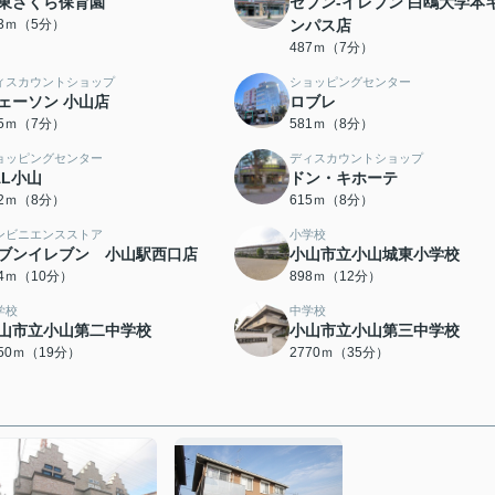
東さくら保育園
セブン-イレブン 白鴎大学本
53ｍ（5分）
ンパス店
487ｍ（7分）
ィスカウントショップ
ショッピングセンター
ェーソン 小山店
ロブレ
15ｍ（7分）
581ｍ（8分）
ョッピングセンター
ディスカウントショップ
AL小山
ドン・キホーテ
12ｍ（8分）
615ｍ（8分）
ンビニエンスストア
小学校
ブンイレブン 小山駅西口店
小山市立小山城東小学校
54ｍ（10分）
898ｍ（12分）
学校
中学校
山市立小山第二中学校
小山市立小山第三中学校
450ｍ（19分）
2770ｍ（35分）