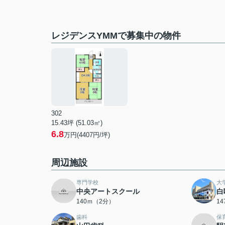
レジデンスYMMで募集中の物件
302
15.43坪 (51.03㎡)
6.8
万円(4407円/坪)
周辺施設
専門学校
大
中央アートスクール
白
140ｍ（2分）
1
歯科
保