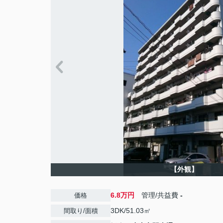
【外観】
6.8万円
管理/共益費
-
価格
3DK/51.03㎡
間取り/面積