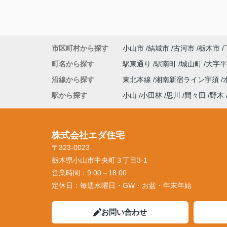
市区町村から探す
小山市
結城市
古河市
栃木市
町名から探す
駅東通り
駅南町
城山町
大字
沿線から探す
東北本線
湘南新宿ライン宇須
駅から探す
小山
小田林
思川
間々田
野木
株式会社エダ住宅
〒323-0023
栃木県小山市中央町３丁目3-1
営業時間：
9:00～18:00
定休日：
毎週水曜日・GW・お盆・年末年始
お問い合わせ