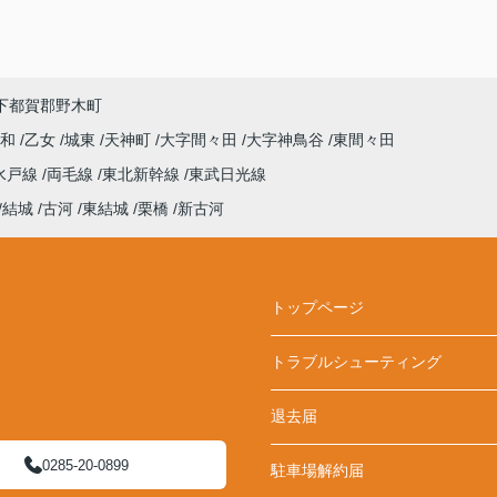
下都賀郡野木町
平和
乙女
城東
天神町
大字間々田
大字神鳥谷
東間々田
水戸線
両毛線
東北新幹線
東武日光線
結城
古河
東結城
栗橋
新古河
トップページ
トラブルシューティング
退去届
0285-20-0899
駐車場解約届