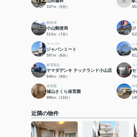
山田歯科
駅
337ｍ（5分）
3
郵便局
デ
小山郵便局
ジ
513ｍ（7分）
5
スーパー
シ
ジャパンミート
V
597ｍ（8分）
6
家電製品
コ
ヤマダデンキ テックランド小山店
セ
646ｍ（9分）
7
保育園
中
城山さくら保育園
小
996ｍ（13分）
1
近隣の物件