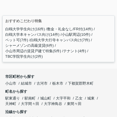
おすすめこだわり特集
白鴎大学学生向け(16件)
敷金・礼金なし/FR付(14件)
白鴎大学本キャンパス向け(14件)
小山駅周辺(10件)
ペット可(7件)
白鴎大学大行寺キャンパス向け(7件)
シャーメゾンの高級賃貸(6件)
小山市周辺の賃貸戸建て特集(5件)
テナント(4件)
TBC学院学生向け(2件)
市区町村から探す
小山市
結城市
古河市
栃木市
下都賀郡野木町
町名から探す
駅東通り
駅南町
城山町
大字平和
乙女
城東
天神町
大字間々田
大字神鳥谷
東間々田
沿線から探す