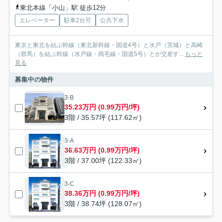
東北本線「小山」駅 徒歩12分
エレベーター
駐車2台可
公共下水
東京と東北を結ぶ幹線（東北新幹線・国道4号）と水戸（茨城）と高崎
（群馬）を結ぶ幹線（水戸線・両毛線・国道5号）とが交差す...
もっと
見る
募集中の物件
3-B
35.23万円 (0.99万円/坪)
3階 / 35.57坪 (117.62㎡)
3-A
36.63万円 (0.99万円/坪)
3階 / 37.00坪 (122.33㎡)
3-C
38.36万円 (0.99万円/坪)
3階 / 38.74坪 (128.07㎡)