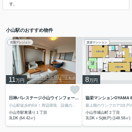
す。
小山駅のおすすめ物件
賃貸マンション
賃貸マンション
11
8
万円
万円
日神パレステージ小山ウインフォート 505
協栄マンションOYAMA 8
小山駅徒歩約6分！周辺環境、設備の充実した3LDKマンション♪エントランスロビーには応接セットもあり来客対応可能。宅配ボックスもございます。コンビニ・スーパーのほか、病院や公共施設も徒歩圏内にあり、便利な立地です。
小山市駅東通り１丁目
小山市城山町２丁目
3LDK (64.42㎡)
3LDK＋S(納戸) (148.58㎡)