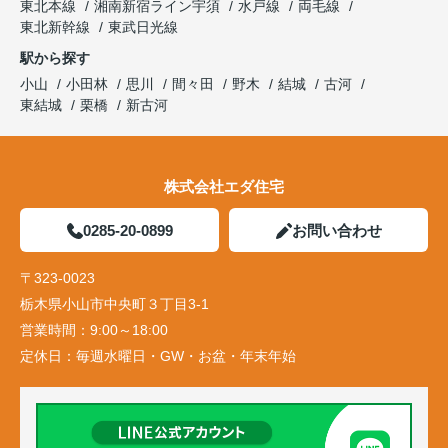
東北本線
湘南新宿ライン宇須
水戸線
両毛線
東北新幹線
東武日光線
駅から探す
小山
小田林
思川
間々田
野木
結城
古河
東結城
栗橋
新古河
株式会社エダ住宅
0285-20-0899
お問い合わせ
〒323-0023
栃木県小山市中央町３丁目3-1
営業時間：
9:00～18:00
定休日：
毎週水曜日・GW・お盆・年末年始