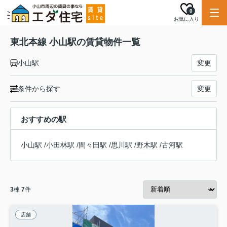
0
お気に入り
東北本線 小山駅の賃貸物件一覧
小山駅
変更
条件から探す
変更
おすすめの駅
小山駅
/
小田林駅
/
間々田駅
/
思川駅
/
野木駅
/
古河駅
3
棟
7
件
店舗