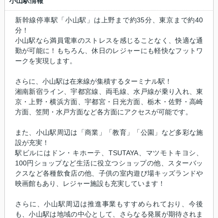
小山駅情報
新幹線停車駅「小山駅」は上野まで約35分、東京まで約40
分！
小山駅なら満員電車のストレスを感じることなく、快適な通
勤が可能に！もちろん、休日のレジャーにも軽快なフットワ
ークを実現します。
さらに、小山駅は在来線が集積するターミナル駅！
湘南新宿ライン、宇都宮線、両毛線、水戸線が乗り入れ、東
京・上野・横浜方面、宇都宮・日光方面、栃木・佐野・高崎
方面、笠間・水戸方面など各方面にアクセスが可能です。
また、小山駅周辺は「商業」「教育」「公園」など多彩な施
設が充実！
駅ビルにはドン・キホーテ、TSUTAYA、マツモトキヨシ、
100円ショップなど生活に役立つショップの他、スターバッ
クスなど各種飲食店の他、子供の室内遊び場キッズランドや
映画館もあり、レジャー施設も充実しています！
さらに、小山駅周辺は推進事業もすすめられており、今後
も、小山駅は地域の中心として、さらなる発展が期待されま