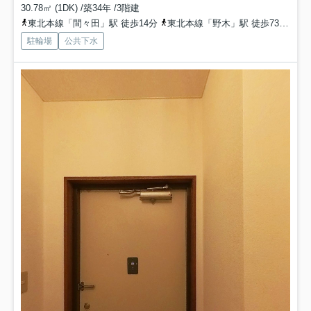
30.78㎡ (1DK) /築34年 /3階建
東北本線「間々田」駅 徒歩14分
東北本線「野木」駅 徒歩73分
東
駐輪場
公共下水