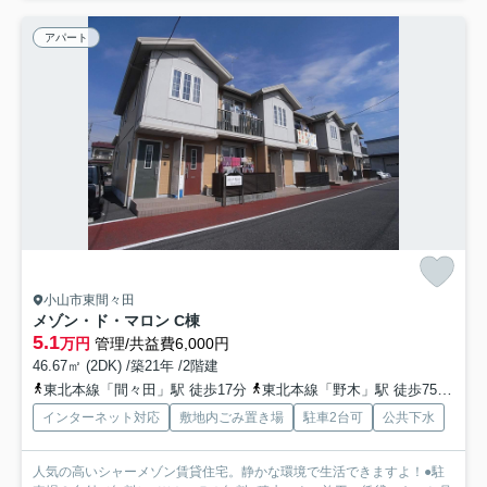
アパート
小山市東間々田
メゾン・ド・マロン C棟
5.1
万円
管理/共益費6,000円
46.67㎡ (2DK) /築21年 /2階建
東北本線「間々田」駅 徒歩17分
東北本線「野木」駅 徒歩75分
東
インターネット対応
敷地内ごみ置き場
駐車2台可
公共下水
人気の高いシャーメゾン賃貸住宅。静かな環境で生活できますよ！●駐