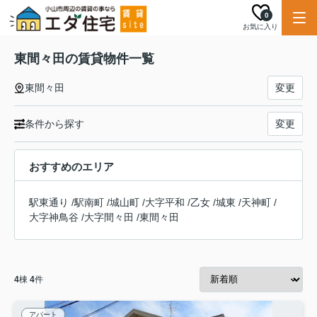
0
お気に入り
東間々田の賃貸物件一覧
東間々田
変更
条件から探す
変更
おすすめのエリア
駅東通り
/
駅南町
/
城山町
/
大字平和
/
乙女
/
城東
/
天神町
/
大字神鳥谷
/
大字間々田
/
東間々田
4
棟
4
件
アパート