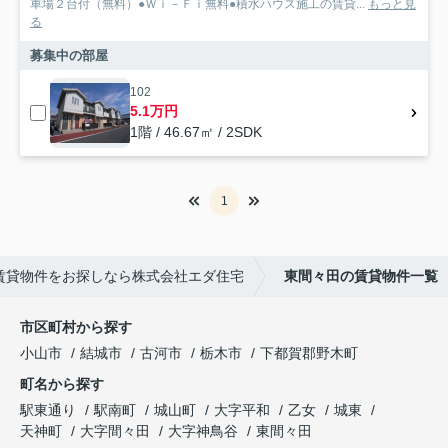
車場２台付（無料）●Ｗｉ－Ｆｉ無料●積水ハウス施工の賃貸...
もっと見
る
募集中の部屋
102
5.1万円
1階 / 46.67㎡ / 2SDK
1
賃貸物件をお探しなら株式会社エダ住宅
東間々田の賃貸物件一覧
市区町村から探す
小山市
結城市
古河市
栃木市
下都賀郡野木町
町名から探す
駅東通り
駅南町
城山町
大字平和
乙女
城東
天神町
大字間々田
大字神鳥谷
東間々田