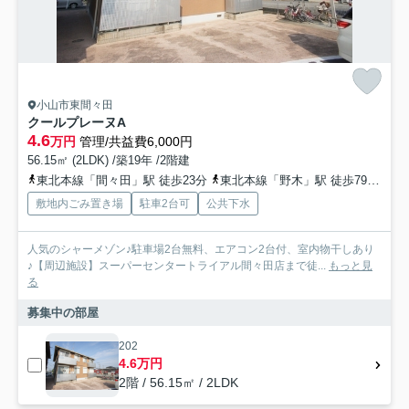
小山市東間々田
クールプレーヌA
4.6
万円
管理/共益費6,000円
56.15㎡ (2LDK) /築19年 /2階建
東北本線「間々田」駅 徒歩23分
東北本線「野木」駅 徒歩79分
東
敷地内ごみ置き場
駐車2台可
公共下水
人気のシャーメゾン♪駐車場2台無料、エアコン2台付、室内物干しあり
♪【周辺施設】スーパーセンタートライアル間々田店まで徒...
もっと見
る
募集中の部屋
202
4.6万円
2階 / 56.15㎡ / 2LDK