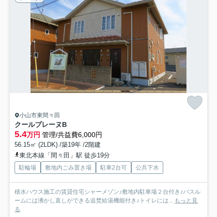
小山市東間々田
クールプレーヌB
5.4
万円
管理/共益費6,000円
56.15㎡ (2LDK) /築19年 /2階建
東北本線「間々田」駅 徒歩19分
駐輪場
敷地内ごみ置き場
駐車2台可
公共下水
積水ハウス施工の賃貸住宅シャーメゾン♪敷地内駐車場２台付き♪バスル
ームには沸かし直しができる追焚給湯機能付き♪トイレには...
もっと見
る