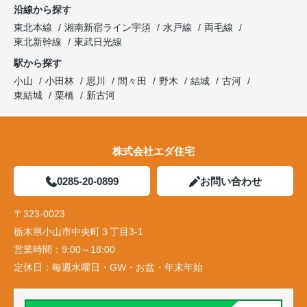
沿線から探す
東北本線
湘南新宿ライン宇須
水戸線
両毛線
東北新幹線
東武日光線
駅から探す
小山
小田林
思川
間々田
野木
結城
古河
東結城
栗橋
新古河
株式会社エダ住宅
0285-20-0899
お問い合わせ
〒323-0023
栃木県小山市中央町３丁目3-1
営業時間：
9:00～18:00
定休日：
毎週水曜日・GW・お盆・年末年始