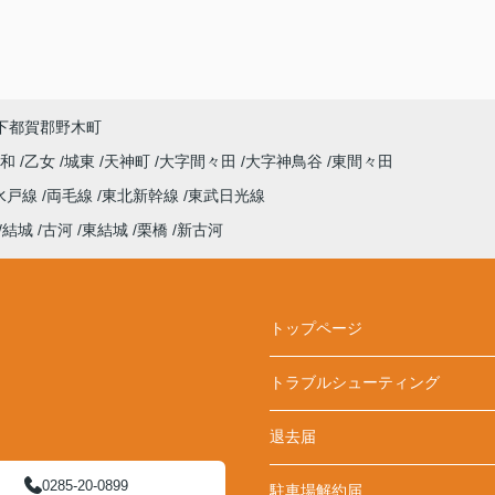
下都賀郡野木町
平和
乙女
城東
天神町
大字間々田
大字神鳥谷
東間々田
水戸線
両毛線
東北新幹線
東武日光線
結城
古河
東結城
栗橋
新古河
トップページ
トラブルシューティング
退去届
0285-20-0899
駐車場解約届