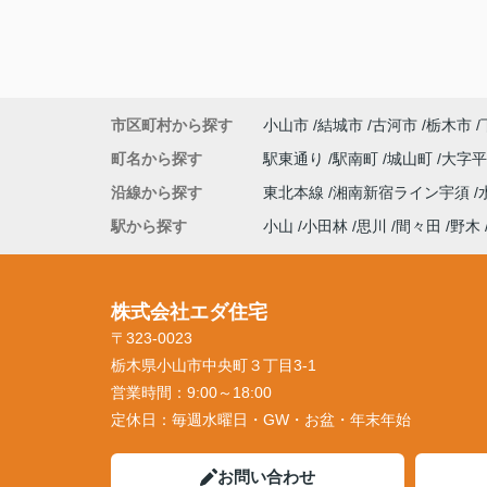
市区町村から探す
小山市
結城市
古河市
栃木市
町名から探す
駅東通り
駅南町
城山町
大字
沿線から探す
東北本線
湘南新宿ライン宇須
駅から探す
小山
小田林
思川
間々田
野木
株式会社エダ住宅
〒323-0023
栃木県小山市中央町３丁目3-1
営業時間：
9:00～18:00
定休日：
毎週水曜日・GW・お盆・年末年始
お問い合わせ