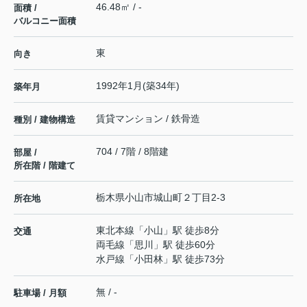
46.48㎡ / -
面積 /
バルコニー面積
東
向き
1992年1月(築34年)
築年月
賃貸マンション / 鉄骨造
種別 / 建物構造
704 / 7階 / 8階建
部屋 /
所在階 / 階建て
栃木県
小山市
城山町
２丁目2-3
所在地
東北本線
「
小山
」駅 徒歩8分
交通
両毛線
「
思川
」駅 徒歩60分
水戸線
「
小田林
」駅 徒歩73分
無 / -
駐車場 / 月額