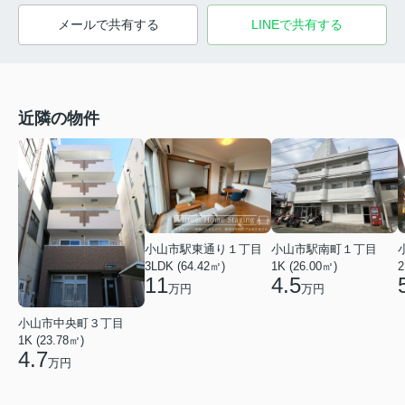
メールで共有する
LINEで共有する
近隣の物件
小山市駅東通り１丁目
小山市駅南町１丁目
3LDK (64.42㎡)
1K (26.00㎡)
2
11
4.5
万円
万円
小山市中央町３丁目
1K (23.78㎡)
4.7
万円