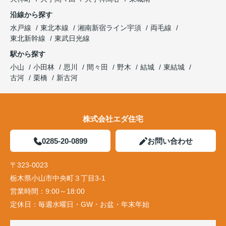
沿線から探す
水戸線
東北本線
湘南新宿ライン宇須
両毛線
東北新幹線
東武日光線
駅から探す
小山
小田林
思川
間々田
野木
結城
東結城
古河
栗橋
新古河
株式会社エダ住宅
0285-20-0899
お問い合わせ
〒323-0023
栃木県小山市中央町３丁目3-1
営業時間：
9:00～18:00
定休日：
毎週水曜日・GW・お盆・年末年始