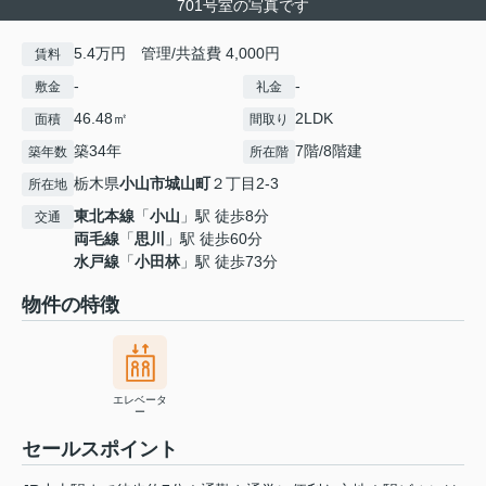
701号室の写真です
5.4万円 管理/共益費 4,000円
賃料
-
-
敷金
礼金
46.48㎡
2LDK
面積
間取り
築34年
7階/8階建
築年数
所在階
栃木県
小山市
城山町
２丁目2-3
所在地
東北本線
「
小山
」駅 徒歩8分
交通
両毛線
「
思川
」駅 徒歩60分
水戸線
「
小田林
」駅 徒歩73分
物件の特徴
エレベータ
ー
セールスポイント