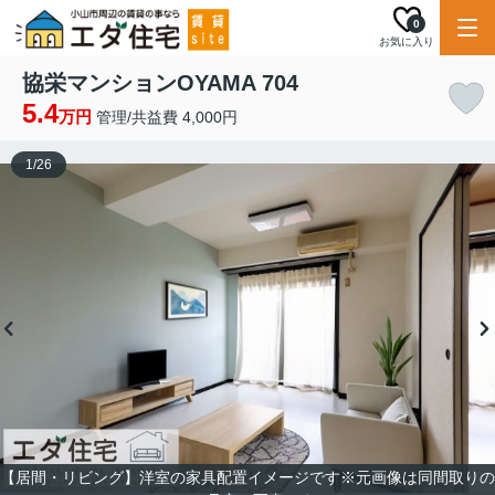
0
お気に入り
協栄マンションOYAMA 704
5.4
万円
管理/共益費 4,000円
1
/
26
【居間・リビング】洋室の家具配置イメージです※元画像は同間取りの