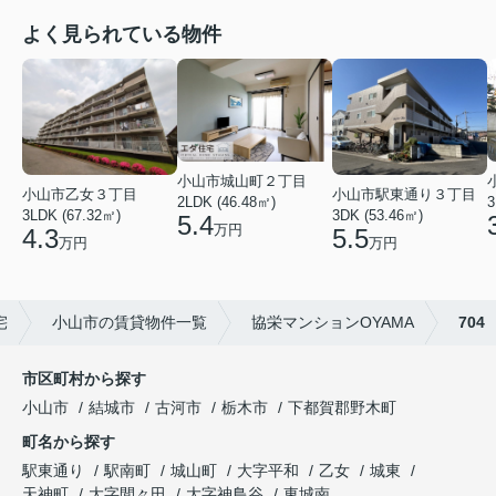
よく見られている物件
小山市城山町２丁目
小山市乙女３丁目
小山市駅東通り３丁目
2LDK (46.48㎡)
3
3LDK (67.32㎡)
3DK (53.46㎡)
5.4
万円
4.3
5.5
万円
万円
宅
小山市の賃貸物件一覧
協栄マンションOYAMA
704
市区町村から探す
小山市
結城市
古河市
栃木市
下都賀郡野木町
町名から探す
駅東通り
駅南町
城山町
大字平和
乙女
城東
天神町
大字間々田
大字神鳥谷
東城南