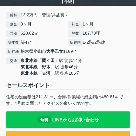
【外観】
13.2万円 管理/共益費 -
賃料
3ヶ月
1ヶ月
敷金
礼金
620.62㎡
187.73坪
面積
坪数
築47年
1-2階/2階建
築年数
所在階
栃木県
小山市
大字乙女
1169-4
所在地
東北本線
「
間々田
」駅 徒歩14分
交通
東北本線
「
野木
」駅 徒歩46分
東北本線
「
古河
」駅 徒歩105分
セールスポイント
住宅の総面積は211.81㎡、倉庫/作業場の総面積は480.81㎡で
す。4号線に面したアクセスの良い立地です。
LINEからお問い合わせ
無料