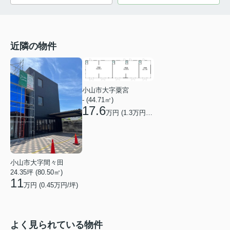
近隣の物件
小山市大字粟宮
- (44.71㎡)
17.6
万円 (
1.3
万円/坪)
小山市大字間々田
24.35坪 (80.50㎡)
11
万円 (
0.45
万円/坪)
よく見られている物件