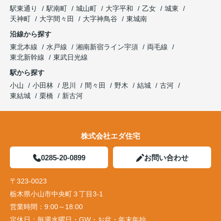
駅東通り
駅南町
城山町
大字平和
乙女
城東
天神町
大字間々田
大字神鳥谷
東城南
沿線から探す
東北本線
水戸線
湘南新宿ライン宇須
両毛線
東北新幹線
東武日光線
駅から探す
小山
小田林
思川
間々田
野木
結城
古河
東結城
栗橋
新古河
株式会社エダ住宅
0285-20-0899
お問い合わせ
〒323-0023
栃木県小山市中央町３丁目3-1
営業時間：
9:00～18:00
定休日：
毎週水曜日・GW・お盆・年末年始