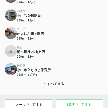
776ｍ（10分）
郵便局
小山乙女郵便局
895ｍ（12分）
スーパー
かましん間々田店
915ｍ（12分）
銀行
栃木銀行 小山支店
960ｍ（12分）
保育園
小山市立もみじ保育所
1288ｍ（17分）
すべて見る
メールで共有する
LINEで共有する