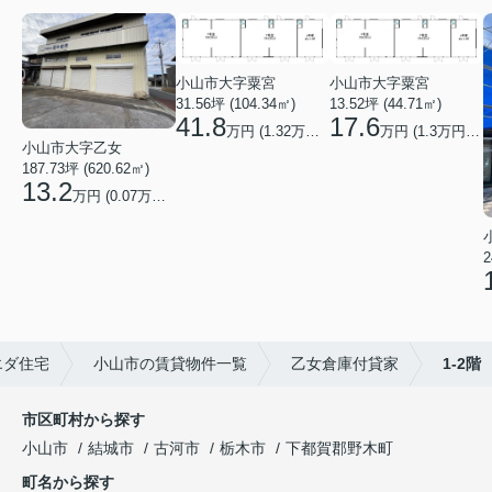
小山市大字粟宮
小山市大字粟宮
31.56坪 (104.34㎡)
13.52坪 (44.71㎡)
41.8
17.6
万円 (1.32万円/坪)
万円 (1.3万円/坪)
小山市大字乙女
187.73坪 (620.62㎡)
13.2
万円 (0.07万円/坪)
2
エダ住宅
小山市の賃貸物件一覧
乙女倉庫付貸家
1-2階
市区町村から探す
小山市
結城市
古河市
栃木市
下都賀郡野木町
町名から探す