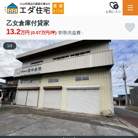
0
お気に入り
乙女倉庫付貸家
13.2
万円
(0.07万円/坪)
管理/共益費 -
1
/
4