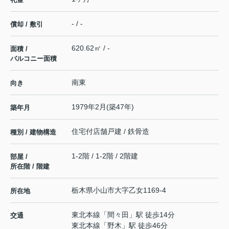
- / -
償却 / 敷引
620.62㎡ / -
面積 /
バルコニー面積
南東
向き
1979年2月(築47年)
築年月
住宅付店舗戸建 / 鉄骨造
種別 / 建物構造
1-2階 / 1-2階 / 2階建
部屋 /
所在階 / 階建
栃木県
小山市
大字乙女
1169-4
所在地
東北本線
「
間々田
」駅 徒歩14分
交通
東北本線
「
野木
」駅 徒歩46分